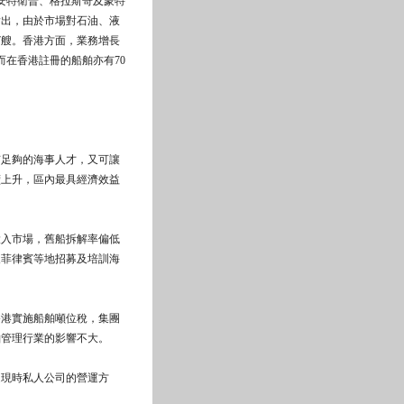
安特衛普、格拉斯哥及蒙特
指出，由於市場對石油、液
7艘。香港方面，業務增長
而在香港註冊的船舶亦有70
足夠的海事人才，又可讓
續上升，區內最具經濟效益
入市場，舊船拆解率偏低
及菲律賓等地招募及培訓海
港實施船舶噸位稅，集團
舶管理行業的影響不大。
現時私人公司的營運方