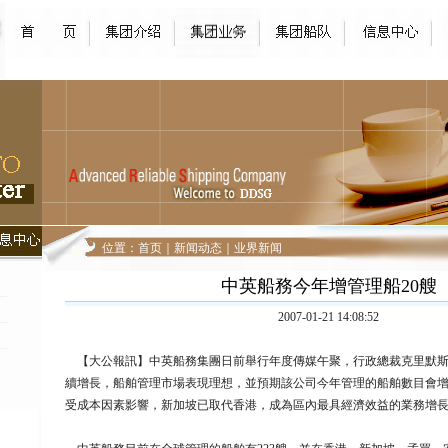
位置：
首页
｜
新闻动态
｜
业界新闻
中英船務今年增管理船20艘
2007-01-21 14:08:52
【大公報訊】中英船務集團日前舉行年度傳媒午聚，行政總裁克里默斯
續增長，船舶管理市場表現理想，並預期該公司今年管理的船舶數目會增
受成本因素影響，新加坡已取代香港，成為區內最具經濟效益的業務增