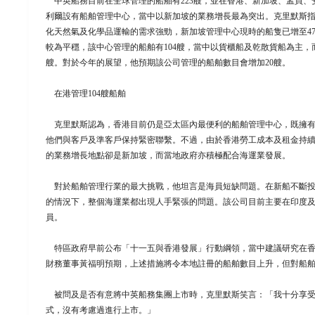
中英船務目前在全球管理的船舶有223艘，並在香港、新加坡、孟買、
利爾設有船舶管理中心，當中以新加坡的業務增長最為突出。克里默斯
化天然氣及化學品運輸的需求強勁，新加坡管理中心現時的船隻已增至4
較為平穩，該中心管理的船舶有104艘，當中以貨櫃船及乾散貨船為主，
艘。對於今年的展望，他預期該公司管理的船舶數目會增加20艘。
在港管理104艘船舶
克里默斯認為，香港目前仍是亞太區內最便利的船舶管理中心，既擁有
他們與客戶及準客戶保持緊密聯繫。不過，由於香港勞工成本及租金持
的業務增長地點卻是新加坡，而當地政府亦積極配合海運業發展。
對於船舶管理行業的最大挑戰，他坦言是海員短缺問題。在新船不斷投
的情況下，整個海運業都出現人手緊張的問題。該公司目前主要在印度
員。
特區政府早前公布「十一五與香港發展」行動綱領，當中建議研究在香
財務董事黃福明預期，上述措施將令本地註冊的船舶數目上升，但對船
被問及是否有意將中英船務集團上市時，克里默斯笑言：「我十分享受
式，沒有考慮過進行上市。」