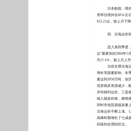
日本航线：维持了两
用率仅维持在60％左右
653.23点，较上月下
四、沿海运价指
进入第四季度，受煤
运”最紧张的2004年
升21.4％，较上月上升
当前支撑沿海运价不
增长等因素影响，冬季
量达到3050万吨，
优质煤炭资源减少，
并转移到运价。三是
纳入煤炭价格，都将推
同时市场贸易煤炭量
沿海运价不断上涨。1
高峰时期增长了七成
回落到合理的区位。