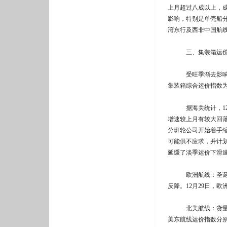
上月超过八成以上，成
影响，特别是单壳船
湾东行及西非中国航线平
三、集装箱运价
受旺季渐去影响，1
集装箱综合运价指数为1
据海关统计，12月份
增速较上月有较大回
分班轮公司开始着手缩
可能供不应求，并计
延缓了淡季运价下滑
欧洲航线：圣诞节前
反降。12月29日，欧
北美航线：货量开始
美东航线运价指数分别为