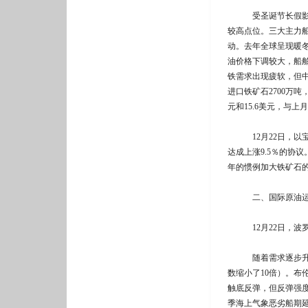
受圣诞节长假影响，
较高点位。三大主力船
动。去年全球呈现暖
油价格下调较大，船
铁需求出现疲软，但中
进口铁矿石2700万吨
元和15.6美元，与
12月22日，以宝
达成上涨9.5％的协
年的惯例加大铁矿石
二、国际原油运
12月22日，波罗的
随着需求逐步升温，
数缩小了10倍）。布
触底反弹，但反弹强
季海上气象恶劣船期