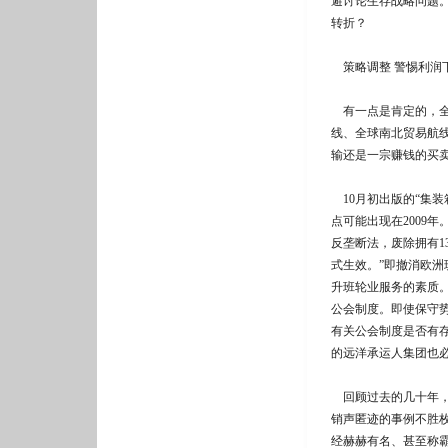
避讨论生存战略问题
转折？
策略调整 警惕利润
有一点是肯定的，全
线、全球南北贸易航
输还是一宗赚钱的买
10月初出版的“集装
点可能出现在2009年
反垄断法，废除拥有1
式生效。”即撤消欧
升班轮业服务的素质
公会制度。即使保守
有关公会制度是否有
的远洋承运人集团也
回顾过去的几十年，
销声匿迹的事例不胜枚举
经赫赫有名、甚至称霸一方