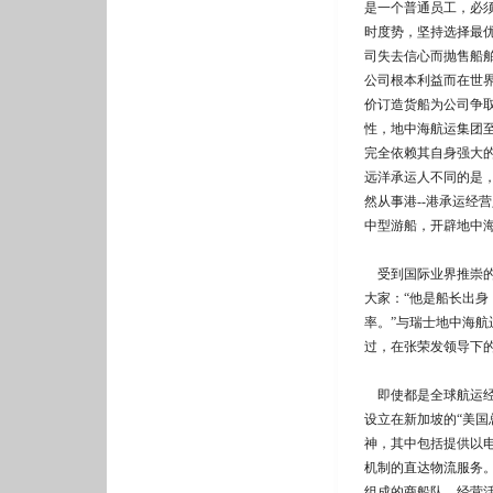
是一个普通员工，必
时度势，坚持选择最
司失去信心而抛售船
公司根本利益而在世界
价订造货船为公司争
性，地中海航运集团
完全依赖其自身强大
远洋承运人不同的是
然从事港--港承运经
中型游船，开辟地中海
受到国际业界推崇的
大家：“他是船长出
率。”与瑞士地中海
过，在张荣发领导下
即使都是全球航运经
设立在新加坡的“美国
神，其中包括提供以
机制的直达物流服务。
组成的商船队，经营