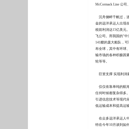
McCormack Li
沉舟侧畔千帆过，送
金的远洋承运人出现在
税前利润达15亿美
飞公司。而我国的"中
141艘的庞大船队，
布全球，其中有环球、
输市场的各种积极因
轮等等。
巨资支撑 实现利润
仅仅依靠单纯的航海
任何时候都复杂得多。
引进信息技术等现代
低运输成本和提高运
在众多远洋承运人中
特在今年10月谈到如