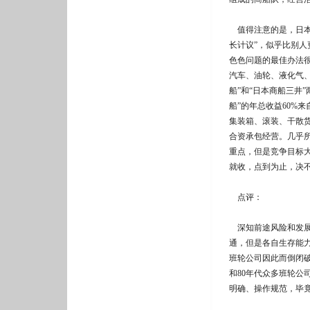
值得注意的是，日本
长计议”，似乎比别
色色问题的最佳办法
汽车、油轮、液化气
船”和“日本商船三井
船”的年总收益60%
集装箱、滚装、干散
合资承包经营。几乎
重点，但是竞争目标
就收，点到为止，决
点评：
深知前途风险和发展
通，但是各自生存能力
班轮公司因此而倒闭破
和80年代众多班轮
明确、操作规范，毕