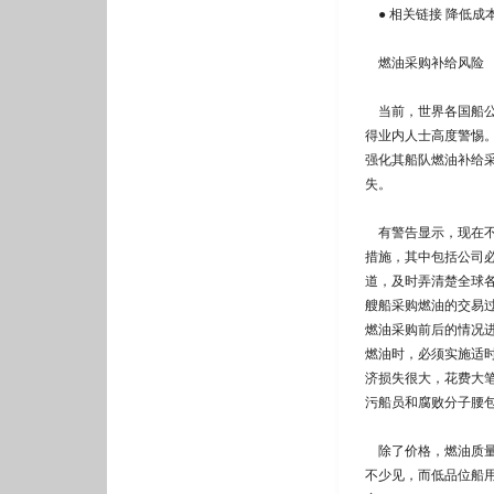
● 相关链接 降低成
燃油采购补给风险
当前，世界各国船公
得业内人士高度警惕
强化其船队燃油补给
失。
有警告显示，现在不
措施，其中包括公司
道，及时弄清楚全球
艘船采购燃油的交易
燃油采购前后的情况
燃油时，必须实施适
济损失很大，花费大
污船员和腐败分子腰
除了价格，燃油质量
不少见，而低品位船