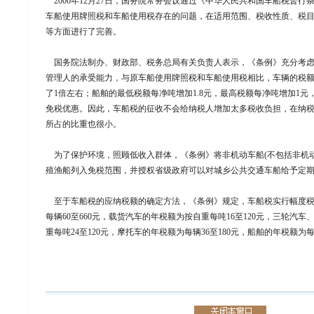
2006年12月27日，国务院常务会议通过《中华人民共和国车船税暂行条
车船使用牌照税和车船使用税存在的问题，在适用范围、税收性质、税
等方面进行了完善。
国务院法制办、财政部、税务总局有关负责人表示，《条例》充分考虑
管理人的承受能力，与原车船使用牌照税和车船使用税相比，车辆的税
了1倍左右；船舶的最低税额每净吨增加1.8元，最高税额每净吨增加1
免税优惠。因此，车船税的征收不会给纳税人增加太多税收负担，在纳
所占的比重也很小。
为了保护环境，照顾低收入群体，《条例》将非机动车船(不包括非机动
殖渔船列入免税范围，并授权省级政府可以对城乡公共交通车船给予定
至于车船税的应纳税额的确定方法，《条例》规定，车船税实行幅度税
每辆60至660元，载货汽车的年税额为按自重每吨16至120元，三轮汽
重每吨24至120元，摩托车的年税额为每辆36至180元，船舶的年税额为