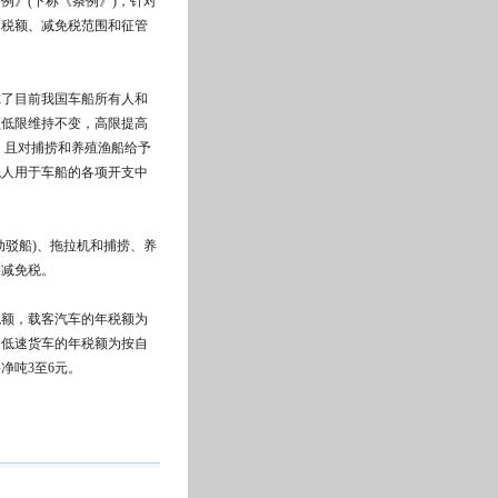
例》(下称《条例》)，针对
目税额、减免税范围和征管
了目前我国车船所有人和
额低限维持不变，高限提高
元，且对捕捞和养殖渔船给予
税人用于车船的各项开支中
驳船)、拖拉机和捕捞、养
期减免税。
额，载客汽车的年税额为
车、低速货车的年税额为按自
每净吨3至6元。