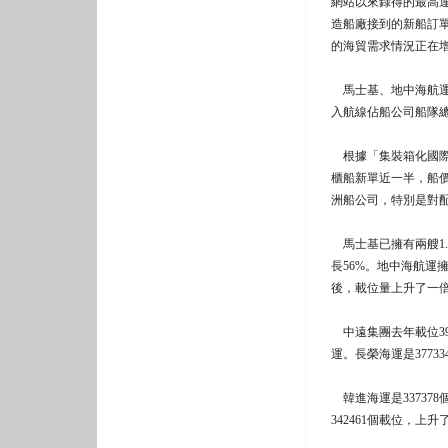
網站以來錄得的最高
造船廠接到的新船訂
的海貿需求情況正在增
馬士基、地中海航運
入航線佔船公司船隊
根據「集裝箱化國際
櫃船新單近一半，船價
洲船公司，特別是對
馬士基已擁有兩艘1.
長56%。地中海航運
後，載位量上升了一倍，
中遠集團去年載位390
運。長榮海運是3773
韓進海運是337378
342461個載位，上升了