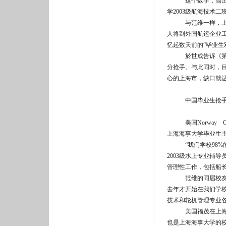
这个数字，高出外国
学2003级航海技术二班
与范维一样，上海海
人将到外国航运企业工
忆起数天前的“毕业生
於世成告诉《第一财
分抢手。与此同时，
心的上海市，缺口就达
中国毕业生抢
美国Norway Cr
上海海事大学毕业生
“我们学校98%的
2003级水上专业辅
管理性工作，包括船
范维的同届校友李逢
去年才开始在我们学
技术和轮机管理专业各
美国福茂在上海海事
也是上海海事大学的