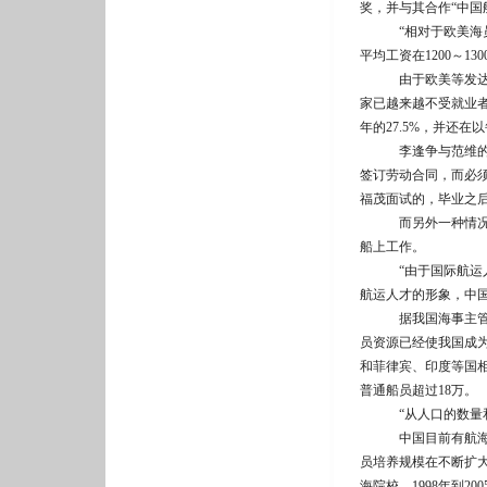
奖，并与其合作“中国
“相对于欧美海员，
平均工资在1200～13
由于欧美等发达国家
家已越来越不受就业者欢
年的27.5%，并还在
李逢争与范维的工作
签订劳动合同，而必
福茂面试的，毕业之
而另外一种情况，就
船上工作。
“由于国际航运人才
航运人才的形象，中
据我国海事主管部门
员资源已经使我国成
和菲律宾、印度等国
普通船员超过18万。
“从人口的数量和素
中国目前有航海院校
员培养规模在不断扩
海院校，1998年到2