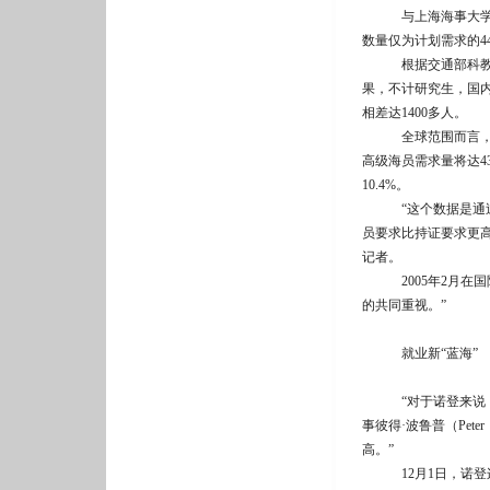
与上海海事大学情况
数量仅为计划需求的4
根据交通部科教司组
果，不计研究生，国内
相差达1400多人。
全球范围而言，波罗
高级海员需求量将达43
10.4%。
“这个数据是通过证
员要求比持证要求更
记者。
2005年2月在国
的共同重视。”
就业新“蓝海”
“对于诺登来说，中
事彼得·波鲁普（Pet
高。”
12月1日，诺登连